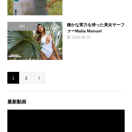
確かな実力を持った美女サーフ
Girl
ァーMalia Manuel
2020.09.15
1
2

最新動画
動
画
プ