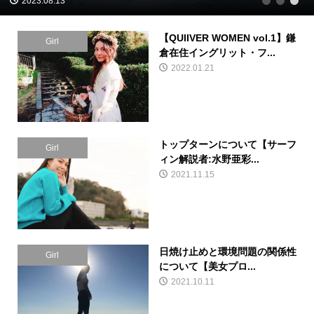
2023.08.13
1
2
3
【QUIIVER WOMEN vol.1】鎌
Girl
倉在住イングリット・フ...
2022.01.21
トップターンについて【サーフ
Girl
ィン解説者:水野亜彩...
2021.11.15
日焼け止めと環境問題の関係性
Girl
について【美女プロ...
2021.10.11