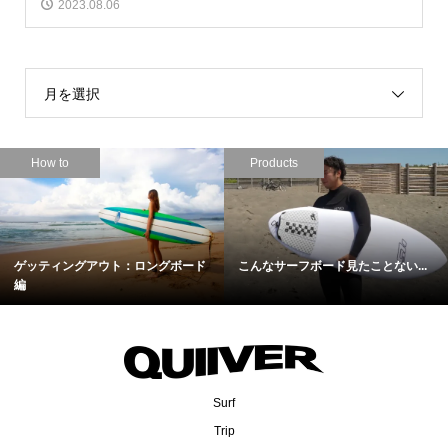
2023.08.06
月を選択
Products
Products
：ロングボード
こんなサーフボード見たことない...
名作の融合！Hayden 
の...
Surf
Trip