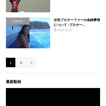
女性プロサーファーの金銭事情
Column
について :プロサー...
2021.02.22
1
2

最新動画
動
画
プ