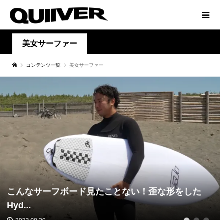
美女サーファー
コンテンツ一覧
美女サーファー
ことない！歪な形をした
名作の融合！Hayden s