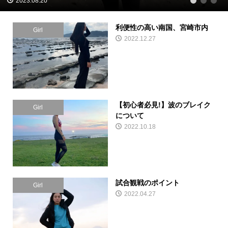
2023.08.13
1
2
3
利便性の高い南国、宮崎市内
Girl
2022.12.27
【初心者必見!】波のブレイク
Girl
について
2022.10.18
試合観戦のポイント
Girl
2022.04.27