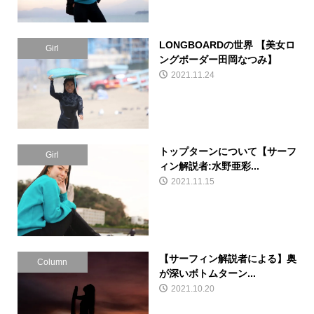
LONGBOARDの世界 【美女ロ
Girl
ングボーダー田岡なつみ】
2021.11.24
トップターンについて【サーフ
Girl
ィン解説者:水野亜彩...
2021.11.15
【サーフィン解説者による】奥
Column
が深いボトムターン...
2021.10.20